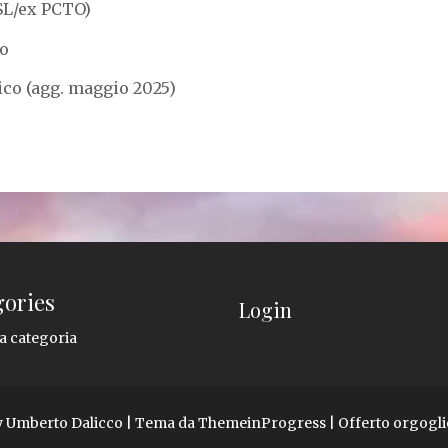
FSL/ex PCTO)
to
ico (agg. maggio 2025)
gories
Login
a categoria
by Umberto Dalicco
| Tema da ThemeinProgress
| Offerto orgog